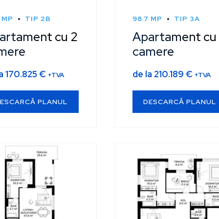
8 MP
TIP 2B
98.7 MP
TIP 3A
artament cu 2
Apartament cu
mere
camere
la
170.825
€
de la
210.189
€
+TVA
+TVA
ESCARCĂ PLANUL
DESCARCĂ PLANUL