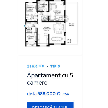
238.8 MP
TIP 5
Apartament cu 5
camere
de la
588.000
€
+TVA
DESCARCĂ PLANUL