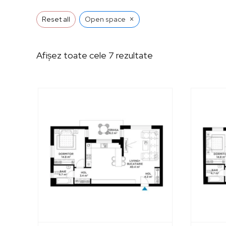
×
Reset all
Open space
Sortat
Afișez toate cele 7 rezultate
după
preț:
de
la
mic