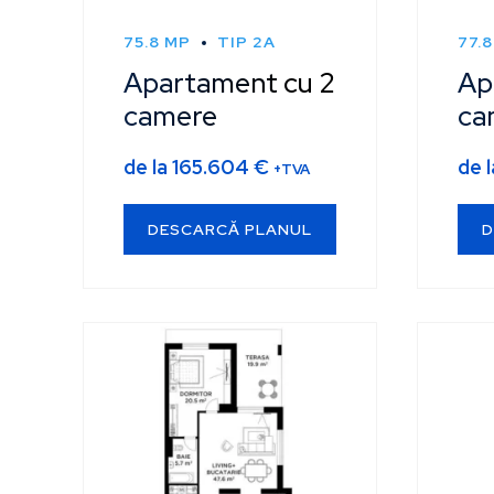
la
75.8 MP
TIP 2A
77.
mare
Apartament cu 2
Ap
camere
ca
de la
165.604
€
de 
+TVA
DESCARCĂ PLANUL
D