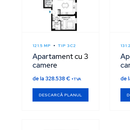
121.5 MP
TIP 3C2
131.
Apartament cu 3
Ap
camere
ca
de la
328.538
€
de 
+TVA
DESCARCĂ PLANUL
D