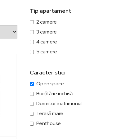
Tip apartament
2 camere
3 camere
4 camere
5 camere
Caracteristici
Open space
Bucătărie închisă
Dormitor matrimonial
Terasă mare
Penthouse