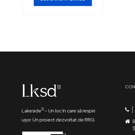
CON
11
Lakeside
– Un loc în care să respiri
ușor. Un proiect dezvoltat de RRG.
B
Ș