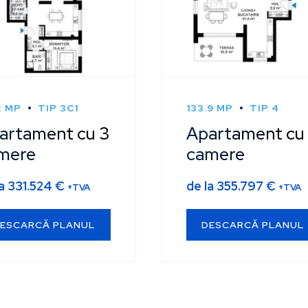
2 MP
TIP 3C1
133.9 MP
TIP 4
artament cu 3
Apartament cu
mere
camere
la
331.524
€
de la
355.797
€
+TVA
+TVA
ESCARCĂ PLANUL
DESCARCĂ PLANUL