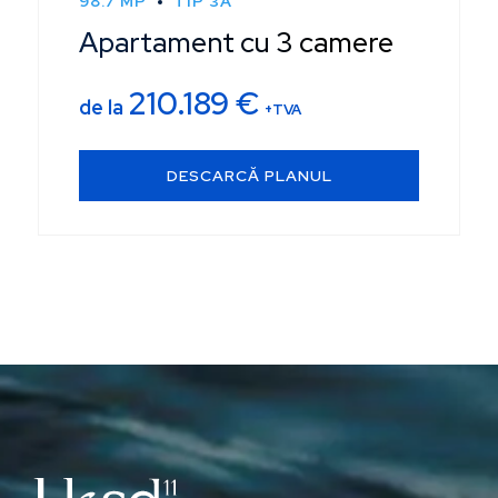
98.7 MP
TIP 3A
Apartament cu 3 camere
210.189
€
de la
+TVA
DESCARCĂ PLANUL