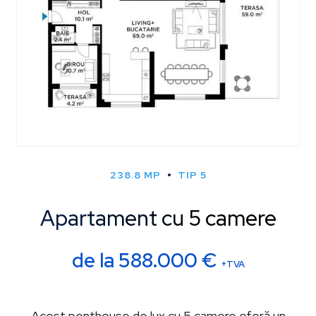
238.8 MP
TIP 5
Apartament cu 5 camere
de la
588.000
€
+TVA
Acest penthouse de lux cu 5 camere oferă un