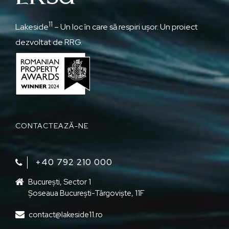
11
Lakeside
– Un loc în care să respiri ușor. Un proiect
dezvoltat de RRG.
CONTACTEAZĂ-NE
+40 792 210 000‬
București, Sector 1
Șoseaua București-Târgoviște, 11F
contact@lakeside11.ro