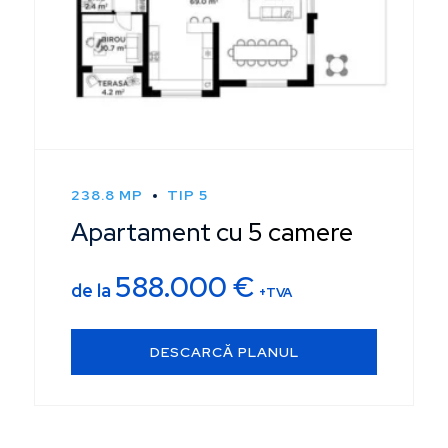
238.8 MP
TIP 5
Apartament cu 5 camere
588.000
€
de la
+TVA
DESCARCĂ PLANUL