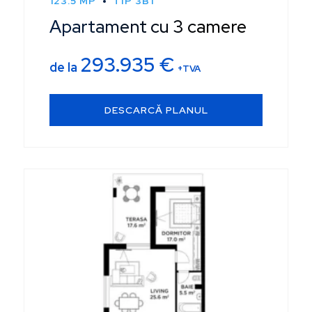
123.5 MP
TIP 3B1
Apartament cu 3 camere
293.935
€
de la
+TVA
DESCARCĂ PLANUL