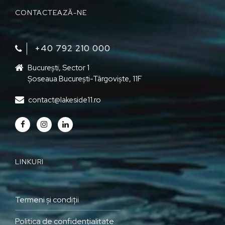
CONTACTEAZĂ-NE
+40 792 210 000‬
București, Sector 1
Șoseaua București-Târgoviște, 11F
contact@lakeside11.ro
LINKURI
Termeni și condiții
Politica de confidențialitate