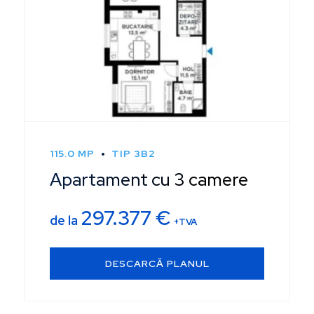
115.0 MP
TIP 3B2
Apartament cu 3 camere
297.377
€
de la
+TVA
DESCARCĂ PLANUL