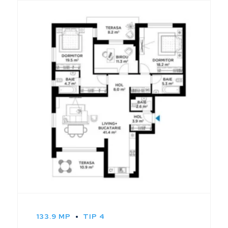
133.9 MP
TIP 4