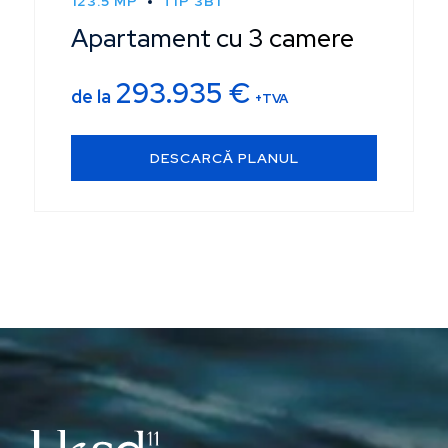
123.5 MP
TIP 3B1
Apartament cu 3 camere
293.935
€
de la
+TVA
DESCARCĂ PLANUL