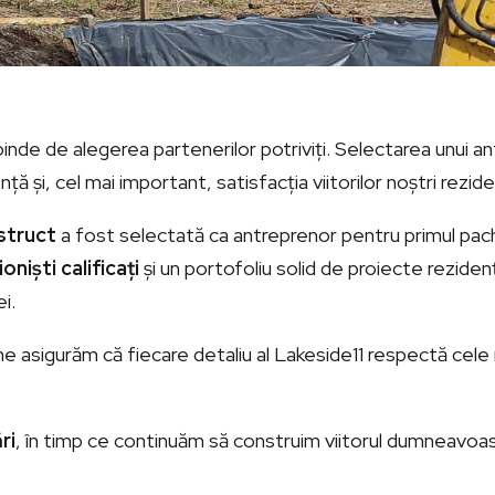
pinde de alegerea partenerilor potriviți. Selectarea unui 
ță și, cel mai important, satisfacția viitorilor noștri rezide
struct
a fost selectată ca antreprenor pentru primul pac
niști calificați
și un portofoliu solid de proiecte rezidenți
i.
ne asigurăm că fiecare detaliu al Lakeside11 respectă cele 
ri
, în timp ce continuăm să construim viitorul dumneavoastr