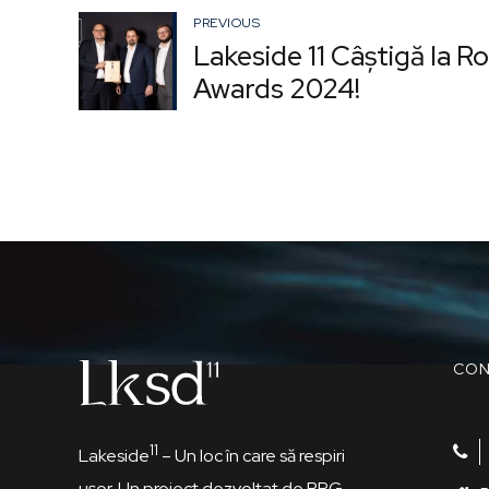
PREVIOUS
Lakeside 11 Câștigă la 
Awards 2024!
CON
11
Lakeside
– Un loc în care să respiri
ușor. Un proiect dezvoltat de RRG.