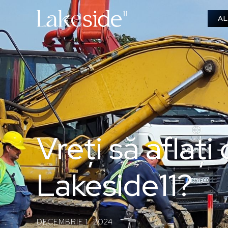
AL
Vreți să aflați
Lakeside11?
DECEMBRIE 1, 2024