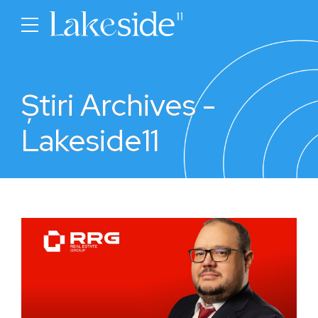
Știri Archives -
Lakeside11