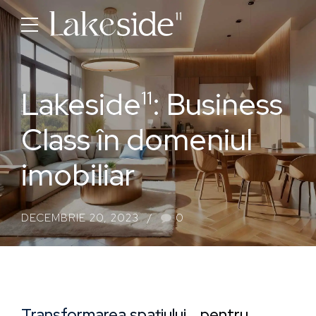
Lakeside
: Business
11
Class în domeniul
imobiliar
DECEMBRIE 20, 2023
0
Transformarea spațiului… pentru