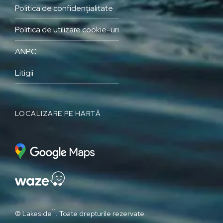
Politica de confidențialitate
Politica de utilizare cookie-uri
ANPC
Litigii
LOCALIZARE PE HARTĂ
11
© Lakeside
. Toate drepturile rezervate.