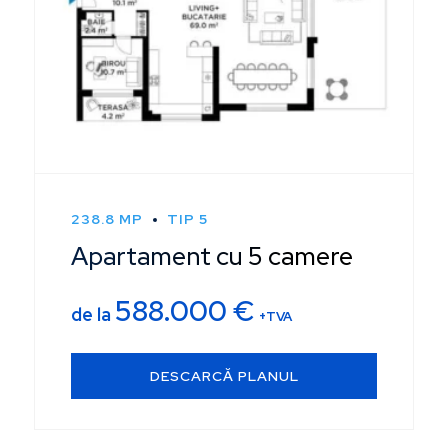
238.8 MP
TIP 5
Apartament cu 5 camere
588.000
€
de la
+TVA
DESCARCĂ PLANUL