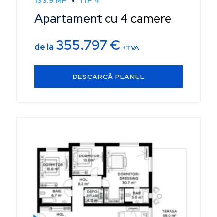
133.9 MP
TIP 4
Apartament cu 4 camere
355.797
€
de la
+TVA
DESCARCĂ PLANUL