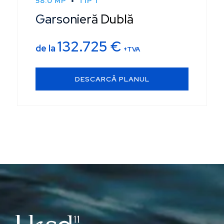
58.0 MP
TIP 1
Garsonieră Dublă
132.725
€
de la
+TVA
DESCARCĂ PLANUL