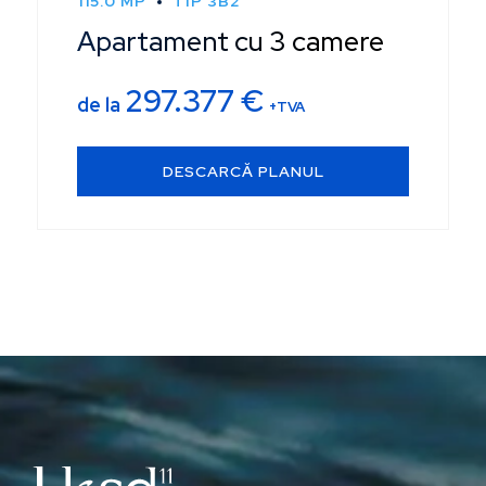
115.0 MP
TIP 3B2
Apartament cu 3 camere
297.377
€
de la
+TVA
DESCARCĂ PLANUL