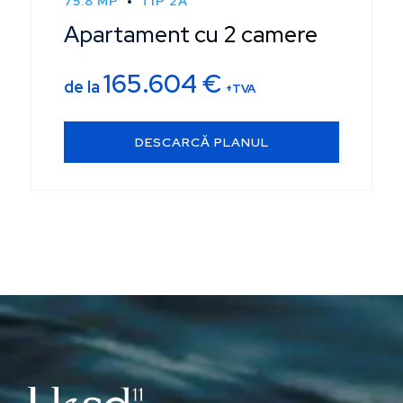
75.8 MP
TIP 2A
Apartament cu 2 camere
165.604
€
de la
+TVA
DESCARCĂ PLANUL