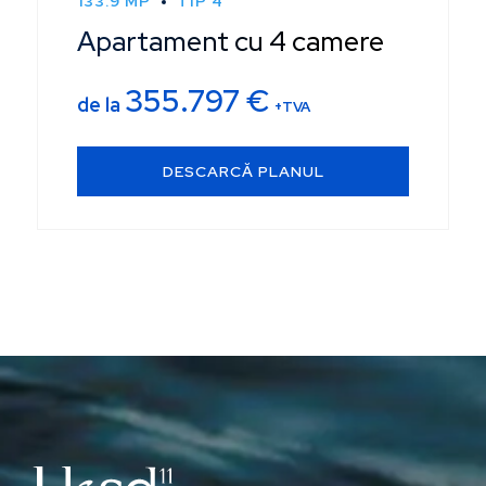
133.9 MP
TIP 4
Apartament cu 4 camere
355.797
€
de la
+TVA
DESCARCĂ PLANUL