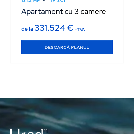
131.2 MP
TIP 3C1
Apartament cu 3 camere
331.524
€
de la
+TVA
DESCARCĂ PLANUL