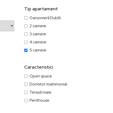
Tip apartament
Garsonieră Dublă
2 camere
3 camere
4 camere
5 camere
Caracteristici
Open space
Dormitor matrimonial
Terasă mare
Penthouse