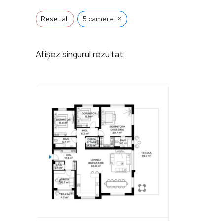
×
Reset all
5 camere
Afișez singurul rezultat