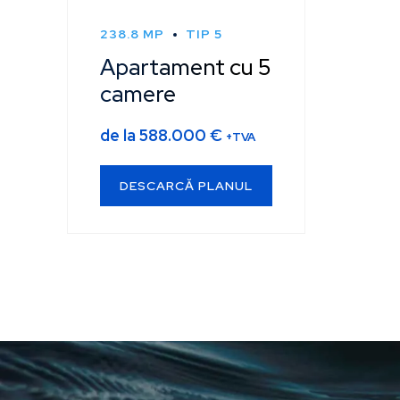
238.8 MP
TIP 5
Apartament cu 5
camere
de la
588.000
€
+TVA
DESCARCĂ PLANUL